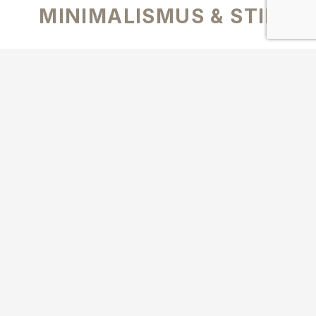
MINIMALISMUS & STIL
Fugenlose Kalkböden wie LOFT bieten nicht nur
vielseitige Gestaltungsmöglichkeiten
für Ihre
Räume, sondern vereinen auch
alte italienische
Traditionen
mit einem
modernen,
minimalistischen Stil
, der den aktuellen
Trends
im Wohndesign
entspricht. Darüber hinaus
lassen fugenlose Kalkböden Räume größer und
offener wirken und bieten eine breite Palette an